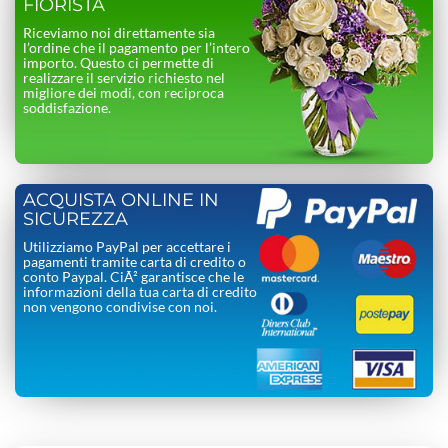
FIORISTA
Riceviamo noi direttamente sia
l’ordine che il pagamento per l’intero
importo. Questo ci permette di
realizzare il servizio richiesto nel
migliore dei modi, con reciproca
soddisfazione.
ACQUISTA ONLINE IN
SICUREZZA
Utilizziamo PayPal per accettare i
pagamenti tramite carta di credito o
conto Paypal. CiÃ² garantisce che le
informazioni della tua carta di credito
non vengono condivise con noi.