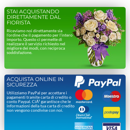
STAI ACQUISTANDO
DIRETTAMENTE DAL
FIORISTA
Riceviamo noi direttamente sia
l’ordine che il pagamento per l’intero
importo. Questo ci permette di
realizzare il servizio richiesto nel
migliore dei modi, con reciproca
soddisfazione.
ACQUISTA ONLINE IN
SICUREZZA
Utilizziamo PayPal per accettare i
pagamenti tramite carta di credito o
conto Paypal. CiÃ² garantisce che le
informazioni della tua carta di credito
non vengono condivise con noi.