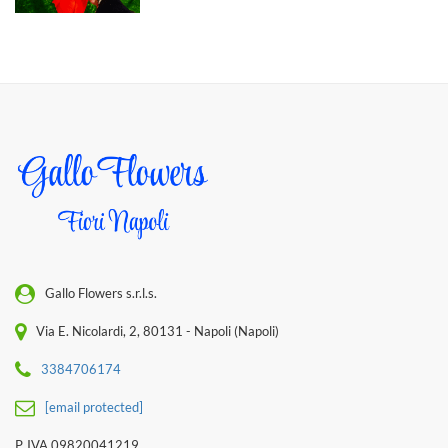
Gallo Flowers s.r.l.s.
Via E. Nicolardi, 2, 80131 - Napoli (Napoli)
3384706174
[email protected]
P. IVA 09820041219